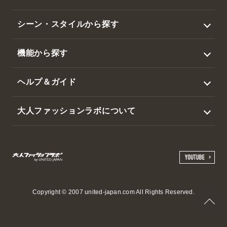
トップス
シーン・スタイルから探す
アウター
ビジネス
機能から探す
ジャケット
カジュアル
撥水
スラックス・パンツ
ヘルプ＆ガイド
ゴルフ
暑さ対策
帽子・その他
ログイン / 新規会員登録
大人ファッションラボについて
吸水速乾・接触冷感
マイページ
会社概要
ウエストらくらく
会員サービスのご案内
選ばれる3つの理由
日本製
ご利用ガイド
特定商取引法に基づく表示
お洗濯方法について
ご利用規約
Copyright © 2007 united-japan.com All Rights Reserved.
よくある質問
個人情報の取扱いについて
お問い合わせ