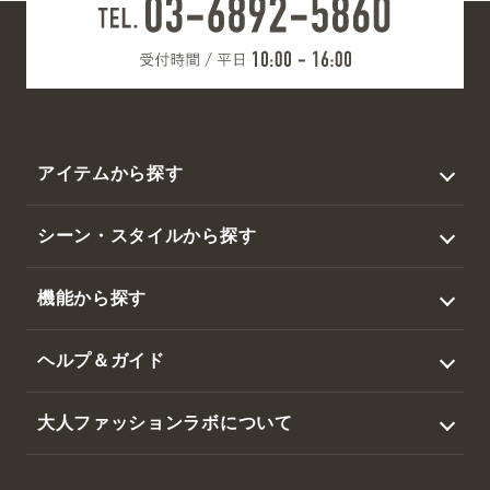
アイテムから探す
トップス
シーン・スタイルから探す
アウター
ビジネス
機能から探す
ジャケット
カジュアル
撥水
スラックス・パンツ
ヘルプ＆ガイド
ゴルフ
暑さ対策
帽子・その他
ログイン / 新規会員登録
大人ファッションラボについて
吸水速乾・接触冷感
マイページ
会社概要
ウエストらくらく