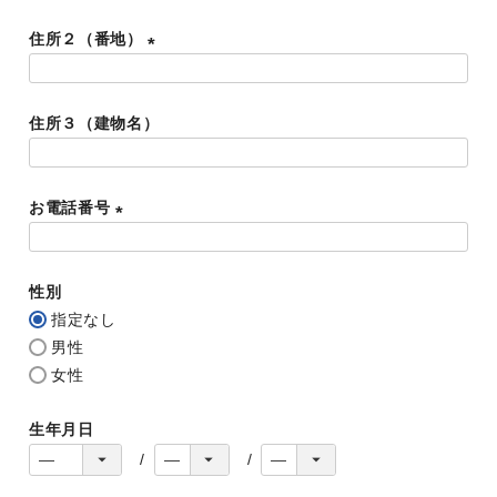
必
住所２（番地）
須
)
(
必
住所３（建物名）
須
)
お電話番号
(
必
性別
須
指定なし
)
男性
女性
生年月日