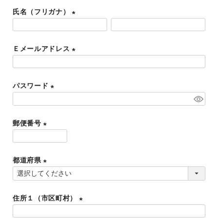
必
氏名（フリガナ）
須
)
(
必
Ｅメールアドレス
須
)
(
必
パスワード
須
)
(
必
郵便番号
須
)
(
必
都道府県
須
)
(
必
住所１（市区町村）
須
)
(