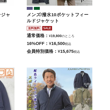
ージャ
メンズ/撥水10ポケットフィー
ルドジャケット
送料無料
SALE
通常価格
¥
19,800
のところ
16%OFF
¥
16,500
税込
会員特別価格
¥
15,675
税込