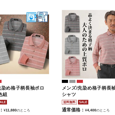
先染め格子柄長袖ポロ
メンズ/先染め格子柄長
色組
シャツ
ALE
送料無料
SALE
通常価格
¥
11,880
¥
4,400
のところ
のところ