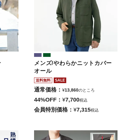
ン
メンズ/やわらかニットカバー
オール
送料無料
SALE
通常価格
¥
13,860
のところ
44%OFF
¥
7,700
税込
会員特別価格
¥
7,315
税込