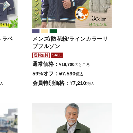
トラベ
メンズ/防花粉/ラインカラーリ
ブブルゾン
送料無料
SALE
通常価格
¥
18,700
のところ
59%オフ
¥
7,590
税込
会員特別価格
¥
7,210
込
税込