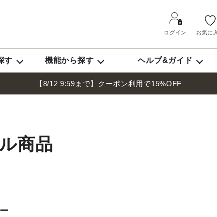
ラック
ホワイト
チャコール
グレー
ネイビー
ブル
エロー
ピンク
レッド
マルチカラー
ログイン
お気に
ログイン
探す
機能から探す
ヘルプ&ガイド
検索
新規会員登
【8/12 9:59まで】クーポン利用で15%OFF
マイページ
テムから探す
ログアウト
トップス
アウター
ジャケット
ル商品
ンから探す
ビジネス
カジュアル
ゴルフ
から探す
ー