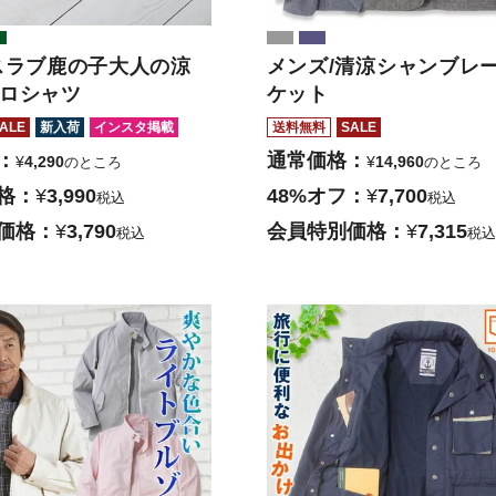
スラブ鹿の子大人の涼
メンズ/清涼シャンブレ
ロシャツ
ケット
ALE
新入荷
インスタ掲載
送料無料
SALE
通常価格
¥
4,290
¥
14,960
のところ
のところ
格
¥
3,990
48%オフ
¥
7,700
税込
税込
価格
¥
3,790
会員特別価格
¥
7,315
税込
税込