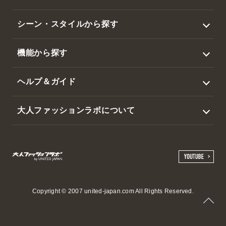
トップス
シーン・スタイルから探す
アウター
ビジネス
機能から探す
ジャケット
カジュアル
撥水
スラックス・パンツ
ヘルプ＆ガイド
ゴルフ
暑さ対策
帽子・その他
ログイン / 新規会員登録
大人ファッションラボについて
吸水速乾・接触冷感
マイページ
会社概要
ウエストらくらく
会員サービスのご案内
選ばれる3つの理由
日本製
ご利用ガイド
特定商取引法に基づく表示
お洗濯方法について
ご利用規約
Copyright © 2007 united-japan.com All Rights Reserved.
よくある質問
個人情報の取扱いについて
お問い合わせ