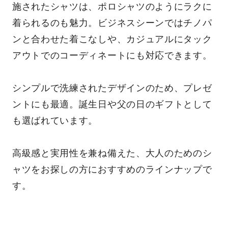
ホワイト
施されたシャツは、ポロシャツのようにラクに
チャコール
着られるのも魅力。ビジネスシーンではチノパ
グレー
ンと合わせた着こなしや、カジュアルにタック
ネイビー
アウトでのコーディネートにも対応できます。
ブルー
ワイン
ベージュ
シンプルで洗練されたデザインのため、プレゼ
カーキ
ントにも最適。誕生日や父の日のギフトとして
ブラウン
も選ばれています。
イエロー
ピンク
高級感と実用性を兼ね備えた、大人のためのシ
レッド
ャツをお探しの方におすすめのラインナップで
マルチカラー
す。
検索