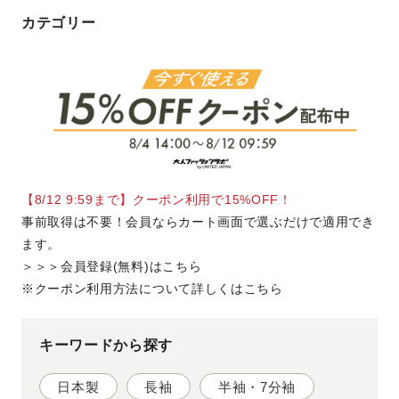
カテゴリー
アイテムから探す
トップス
アウター
ジャケット
スラックス・パンツ
帽子・その他
【8/12 9:59まで】クーポン利用で15%OFF！
シーンから探す
事前取得は不要！会員ならカート画面で選ぶだけで適用でき
ビジネス
カジュアル
ます。
＞＞＞会員登録(無料)はこちら
ゴルフ
※クーポン利用方法について詳しくはこちら
機能から探す
キーワードから探す
撥水
暑さ対策
日本製
長袖
半袖・7分袖
吸水速乾・接触冷感
ウエストらくらく