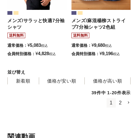
メンズ/サラッと快適7分袖
メンズ/麻混楊柳ストライ
シャツ
プ7分袖シャツ2色組
送料無料
送料無料
¥
5,083
¥
9,680
通常価格
通常価格
税込
税込
¥
4,828
¥
9,196
会員特別価格
会員特別価格
税込
税込
並び替え
新着順
価格が安い順
価格が高い順
39
件中
1
-
20
件表示
1
2
関連動画