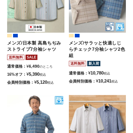
メンズ/日本製 高島ちぢみ
メンズ/サラッと快適しじ
ストライプ7分袖シャツ
らチェック7分袖シャツ2色
組
送料無料
SALE
送料無料
新入荷
¥
6,490
通常価格
のところ
¥
10,780
通常価格
¥
5,390
税込
16%オフ
税込
¥
10,241
会員特別価格
¥
5,120
税込
会員特別価格
税込