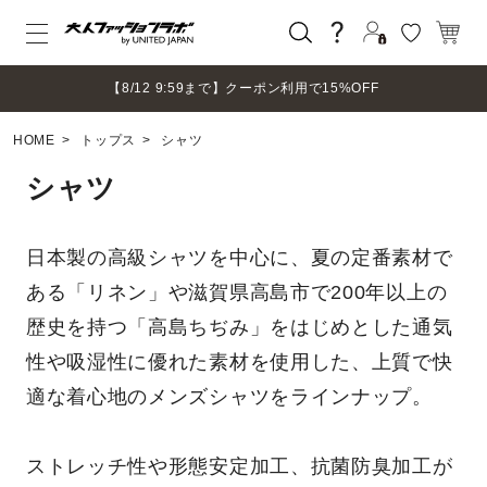
価格
ログイン
【8/12 9:59まで】クーポン利用で15%OFF
〜
円
新規会員登録
HOME
トップス
シャツ
マイページ
サイズ
ログアウト
シャツ
指定なし
～S
M
日本製の高級シャツを中心に、夏の定番素材で
L
ある「リネン」や滋賀県高島市で200年以上の
LL
歴史を持つ「高島ちぢみ」をはじめとした通気
3L～
性や吸湿性に優れた素材を使用した、上質で快
フリー
適な着心地のメンズシャツをラインナップ。
カラー
ブラック
ストレッチ性や形態安定加工、抗菌防臭加工が