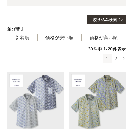
日本製
絞り込み検索
並び替え
新着順
価格が安い順
価格が高い順
39
件中
1
-
20
件表示
1
2