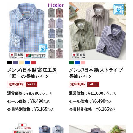
メンズ/日本製/富江工房
メンズ/日本製/ストライプ
「匠」の長袖シャツ
長袖シャツ
送料無料
SALE
送料無料
SALE
¥
8,690
¥
11,000
通常価格
通常価格
のところ
のところ
¥
6,490
¥
6,490
セール価格
セール価格
税込
税込
¥
6,165
¥
6,165
会員特別価格
会員特別価格
税込
税込