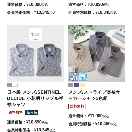
¥
10,890
¥
10,890
通常価格
通常価格
税込
税込
¥
10,345
¥
10,345
会員特別価格
会員特別価格
税込
税込
日本製 メンズ/SENTINEL
メンズ/ストライプ長袖サ
DECIDE 小花柄リップル半
ッカーシャツ3色組
袖シャツ
送料無料
送料無料
新入荷
¥
11,000
通常価格
税込
¥
10,890
通常価格
税込
¥
10,450
会員特別価格
税込
¥
10,345
会員特別価格
税込