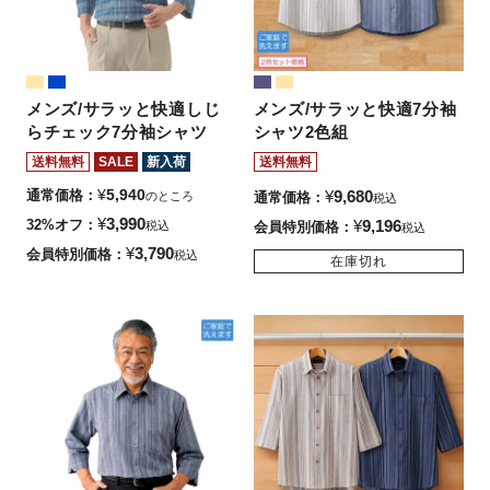
メンズ/サラッと快適しじ
メンズ/サラッと快適7分袖
らチェック7分袖シャツ
シャツ2色組
送料無料
SALE
新入荷
送料無料
¥
5,940
通常価格
¥
9,680
のところ
通常価格
税込
¥
3,990
32%オフ
¥
9,196
税込
会員特別価格
税込
¥
3,790
会員特別価格
税込
在庫切れ