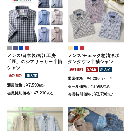
メンズ/日本製/富江工房
メンズ/チェック柄清涼ボ
「匠」のシアサッカー半袖
タンダウン半袖シャツ
シャツ
送料無料
SALE
新入荷
送料無料
新入荷
¥
4,290
通常価格
のところ
¥
7,590
通常価格
税込
¥
3,990
セール価格
税込
¥
7,210
会員特別価格
税込
¥
3,790
会員特別価格
税込