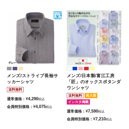
メンズ/ストライプ長袖サ
メンズ/日本製/富江工房
ッカーシャツ
「匠」のオックスボタンダ
ウンシャツ
送料無料
送料無料
再入荷
¥
4,290
通常価格
税込
インスタ掲載
¥
4,075
会員特別価格
税込
¥
7,590
通常価格
税込
¥
7,210
会員特別価格
税込