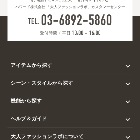
ハワード株式会社 「大人ファッションラボ」カスタマーセンター
アイテムから探す
トップス
シーン・スタイルから探す
アウター
ビジネス
機能から探す
ジャケット
カジュアル
撥水
スラックス・パンツ
ヘルプ＆ガイド
ゴルフ
暑さ対策
帽子・その他
ログイン / 新規会員登録
大人ファッションラボについて
吸水速乾・接触冷感