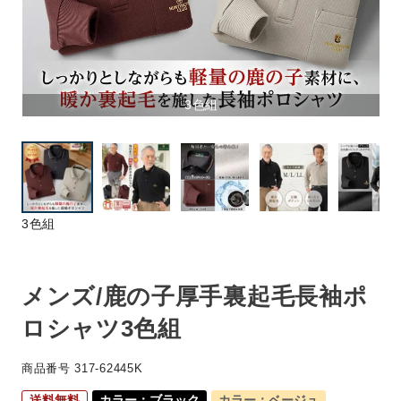
3色組
3色組
メンズ/鹿の子厚手裏起毛長袖ポ
ロシャツ3色組
商品番号
317-62445K
送料無料
カラー：ブラック
カラー：ベージュ