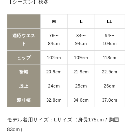
【シーズン】秋冬
M
L
LL
適応ウエス
76〜
84〜
94〜
ト
84cm
94cm
104cm
ヒップ
102cm
109cm
118cm
裾幅
20.9cm
21.9cm
22.9cm
股上
24cm
25cm
26cm
渡り幅
32.8cm
34.6cm
37.0cm
モデル着用サイズ：Lサイズ（身長175cm / 胸囲
83cm）