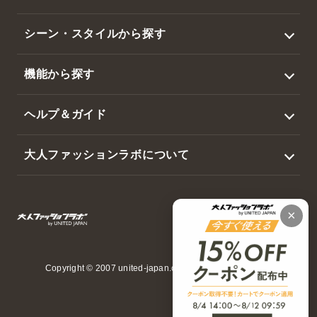
トップス
シーン・スタイルから探す
アウター
ビジネス
機能から探す
ジャケット
カジュアル
撥水
スラックス・パンツ
ヘルプ＆ガイド
ゴルフ
暑さ対策
帽子・その他
ログイン / 新規会員登録
大人ファッションラボについて
吸水速乾・接触冷感
マイページ
会社概要
ウエストらくらく
会員サービスのご案内
選ばれる3つの理由
日本製
ご利用ガイド
特定商取引法に基づく表示
お洗濯方法について
ご利用規約
Copyright © 2007 united-japan.com All Rights Reserved.
よくある質問
個人情報の取扱いについて
お問い合わせ