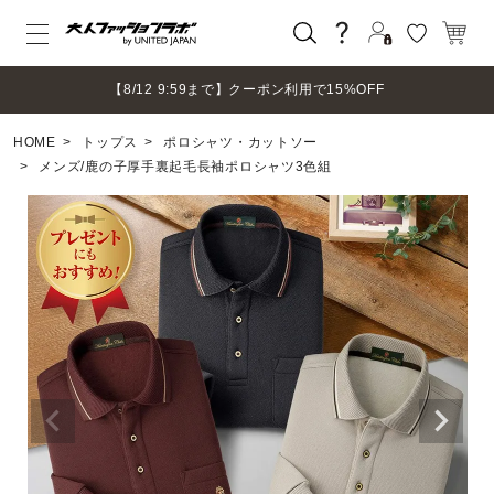
ログイン
【8/12 9:59まで】クーポン利用で15%OFF
新規会員登録
HOME
トップス
ポロシャツ・カットソー
マイページ
メンズ/鹿の子厚手裏起毛長袖ポロシャツ3色組
ログアウト