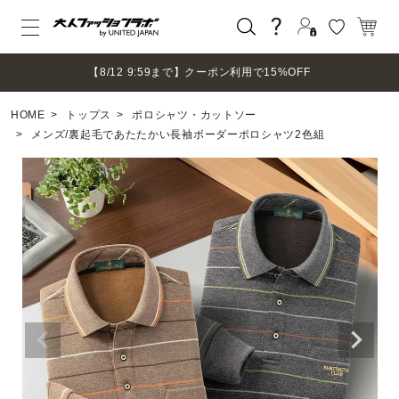
ログイン
【8/12 9:59まで】クーポン利用で15%OFF
新規会員登録
HOME
トップス
ポロシャツ・カットソー
マイページ
メンズ/裏起毛であたたかい長袖ボーダーポロシャツ2色組
ログアウト