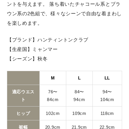
ントを与えます。 落ち着いたチャコール系とブラ
ウン系の2色組で、様々なシーンで自由な着まわし
を楽しめます。
【ブランド】ハンティントンクラブ
【生産国】ミャンマー
【シーズン】秋冬
M
L
LL
適応ウエス
76〜
84〜
94〜
ト
84cm
94cm
104cm
ヒップ
102cm
109cm
118cm
裾幅
20.9cm
21.9cm
22.9cm