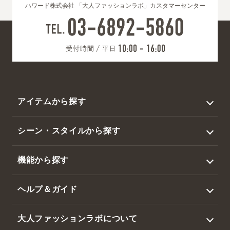
ハワード株式会社 「大人ファッションラボ」カスタマーセンター
アイテムから探す
トップス
シーン・スタイルから探す
アウター
ビジネス
機能から探す
ジャケット
カジュアル
撥水
スラックス・パンツ
ヘルプ＆ガイド
ゴルフ
暑さ対策
帽子・その他
ログイン / 新規会員登録
大人ファッションラボについて
吸水速乾・接触冷感