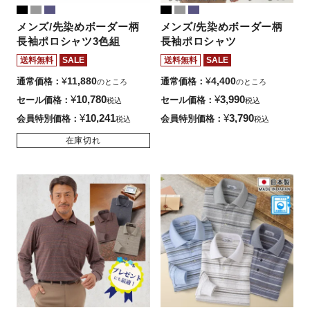
メンズ/先染めボーダー柄
メンズ/先染めボーダー柄
長袖ポロシャツ3色組
長袖ポロシャツ
送料無料
SALE
送料無料
SALE
¥
11,880
¥
4,400
通常価格
通常価格
のところ
のところ
¥
10,780
¥
3,990
セール価格
セール価格
税込
税込
¥
10,241
¥
3,790
会員特別価格
会員特別価格
税込
税込
在庫切れ