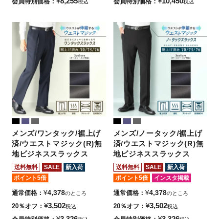
¥
8,255
¥
10,450
会員特別価格
会員特別価格
税込
税込
メンズ/ワンタック/裾上げ
メンズ/ノータック/裾上げ
済/ウエストマジック(R)無
済/ウエストマジック(R)無
地ビジネススラックス
地ビジネススラックス
送料無料
SALE
新入荷
送料無料
SALE
新入荷
ポイント5倍
ポイント5倍
インスタ掲載
¥
4,378
¥
4,378
通常価格
通常価格
のところ
のところ
¥
3,502
¥
3,502
20％オフ
20％オフ
税込
税込
¥
3,326
¥
3,326