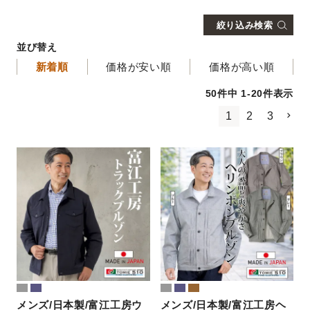
日本製
絞り込み検索
並び替え
新着順
価格が安い順
価格が高い順
50
件中
1
-
20
件表示
1
2
3
メンズ/日本製/富江工房ウ
メンズ/日本製/富江工房ヘ