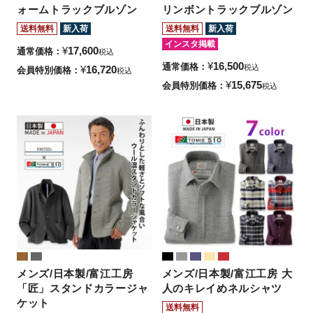
ォームトラックブルゾン
リンボントラックブルゾン
送料無料
新入荷
送料無料
新入荷
インスタ掲載
¥
17,600
通常価格
税込
¥
16,500
通常価格
税込
¥
16,720
会員特別価格
税込
¥
15,675
会員特別価格
税込
メンズ/日本製/富江工房
メンズ/日本製/富江工房 大
「匠」スタンドカラージャ
人のキレイめネルシャツ
ケット
送料無料