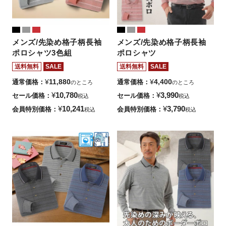
メンズ/先染め格子柄長袖
メンズ/先染め格子柄長袖
ポロシャツ3色組
ポロシャツ
送料無料
SALE
送料無料
SALE
¥
11,880
¥
4,400
通常価格
通常価格
のところ
のところ
¥
10,780
¥
3,990
セール価格
セール価格
税込
税込
¥
10,241
¥
3,790
会員特別価格
会員特別価格
税込
税込