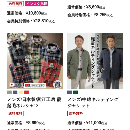
送料無料
インスタ掲載
¥
8,690
通常価格
税込
¥
19,800
通常価格
税込
¥
8,255
会員特別価格
税込
¥
18,810
会員特別価格
税込
メンズ/日本製/富江工房 霞
メンズ/中綿キルティング
起毛ネルシャツ
ジャケット
送料無料
送料無料
¥
8,690
¥
11,000
通常価格
通常価格
税込
税込