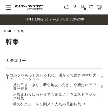
グレー
ネイビー
ログイン
【8/12 9:59まで】クーポン利用で15%OFF
ブルー
新規会員登録
ワイン
HOME
特集
マイページ
ベージュ
ログアウト
特集
カーキ
ブラウン
イエロー
ピンク
カテゴリー
レッド
マルチカラー
冬ゴルフをもっとおしゃれに。暖かくて動きやすい大
人のゴルフスタイル
見た目すっきり、着心地あったか。今着たいアウ
ター特集
検索
お腹まわりゆったりでも細見え！ウエストマジッ
ク特集
秋の行楽シーズン到来！人気の長袖特集