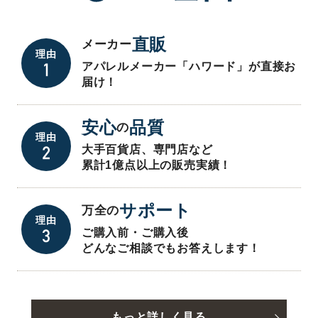
直販
メーカー
理由
アパレルメーカー「ハワード」が直接お
届け！
安心
品質
の
理由
大手百貨店、専門店など
累計1億点以上の販売実績！
サポート
万全の
理由
ご購入前・ご購入後
どんなご相談でもお答えします！
もっと詳しく見る