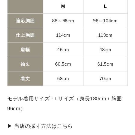
M
L
適応胸囲
88～96cm
96～104cm
仕上胸囲
114cm
119cm
肩幅
46cm
48cm
袖丈
60.5cm
61.5cm
着丈
68cm
70cm
モデル着用サイズ：Lサイズ（身長180cm / 胸囲
96cm）
▶ 当店の採寸方法はこちら