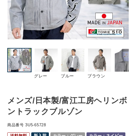
グレー
ブルー
ブラウン
メンズ/日本製/富江工房ヘリンボ
ントラックブルゾン
商品番号
3U5-65728
送料無料
新入荷
カラー：グレー
カラー：ネイビー