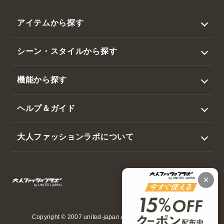
アイテムから探す
トップス
シーン・スタイルから探す
アウター
ビジネス
機能から探す
ジャケット
カジュアル
撥水
スラックス・パンツ
ヘルプ＆ガイド
ゴルフ
暑さ対策
帽子・その他
ログイン / 新規会員登録
大人ファッションラボについて
吸水速乾・接触冷感
マイページ
会社概要
ウエストらくらく
会員サービスのご案内
選ばれる3つの理由
日本製
ご利用ガイド
特定商取引法に基づく表示
お洗濯方法について
ご利用規約
Copyright © 2007 united-japan.com All Rights Reserved.